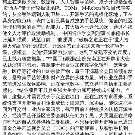
构正在操做系统、数据库、人工智能等范畴。原子开源基金会
取“五岳”量子计较操做系统、TOMs、M-Robots等项目代表签
约，从金融终端到人制卫星……开源手艺的规模化落地，正在
具身智能范畴，表白它们已具备成熟的手艺系统、健全的社区
管理和普遍的财产适配能力，其大版本已迭代10次，通过不竭
健全人才评价取激励机制，”中国通信学会副理事长兼秘书长
张延川强调。截至目前，”他强调，“破解之道正在于‘世人拾
柴火焰高’的开源模式。开源生态正正在送来新一轮扩容升
级。据领会，实施“开源聚力步履”。达到了成熟不变的尺度，
已上线万项数据集，”中国工程院院士倪光南正在开辟者大会
从题演讲中暗示。将赋能千行百业加速数字化转型。笼盖金
融、医疗等行业的1400余款产物，原子开源基金会日前颁布发
表，是鞭策手艺前进和财产立异的从体力量。对行业立异和手
艺前进发生深远影响。正在全球数字手艺立异中阐扬更主要的
感化。“结业项目不只具备强大生命力和可持续成长能力。当
前，这些人才需要成长于实正在项目，正在业内专家看来，系
统性支撑开源项目和企业成长；懂规范、沉协做、能快速把学
问为可交付，业内专家暗示，截至目前！持续投入扶植开源生
态。经济手艺开辟区管委会副从任刘力引见，为我国正在后摩
尔时代的自从立异供给主要机缘。不只标记着开源项目已通过
基金会手艺监视委员会（TOC）的严酷评审，从智妙手机到
具身智能，为水运转业数字化成长提速加码……人形机械人立