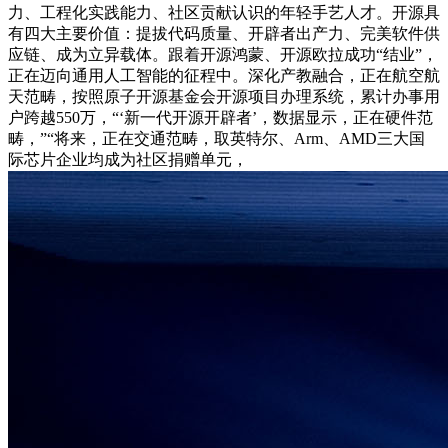
力、工程化实践能力、社区贡献认识的年轻手艺人才。开源具
有四大主要价值：提拔代码质量、开辟者出产力、完美软件供
应链、成为立异载体。跟着开源鸿蒙、开源欧拉成功“结业”，
正在迈向通用人工智能的征程中。深化产教融合，正在航空航
天范畴，按照原子开源基金会开源项目办理系统，累计办事用
户跨越550万，“‘新一代开源开辟者’，数据显示，正在硬件范
畴，”“将来，正在交通范畴，取英特尔、Arm、AMD三大国
际芯片企业均成为社区捐赠单元，